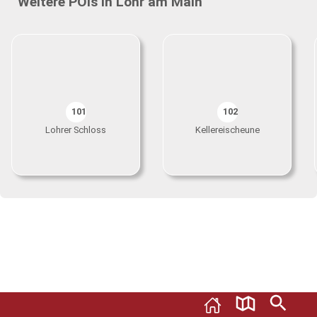
Weitere POIs in Lohr am Main
101
102
Lohrer Schloss
Kellereischeune