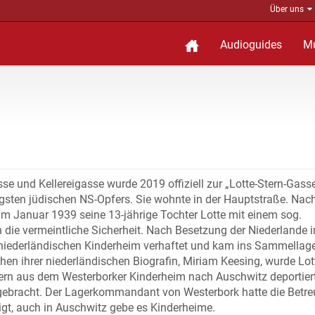
Über uns
Audioguides
M
 und Kellereigasse wurde 2019 offiziell zur „Lotte-Stern-Gasse
ngsten jüdischen NS-Opfers. Sie wohnte in der Hauptstraße. Nac
m Januar 1939 seine 13-jährige Tochter Lotte mit einem sog.
in die vermeintliche Sicherheit. Nach Besetzung der Niederlande 
niederländischen Kinderheim verhaftet und kam ins Sammellag
en ihrer niederländischen Biografin, Miriam Keesing, wurde Lo
dern aus dem Westerborker Kinderheim nach Auschwitz deportier
gebracht. Der Lagerkommandant von Westerbork hatte die Betre
gt, auch in Auschwitz gebe es Kinderheime.