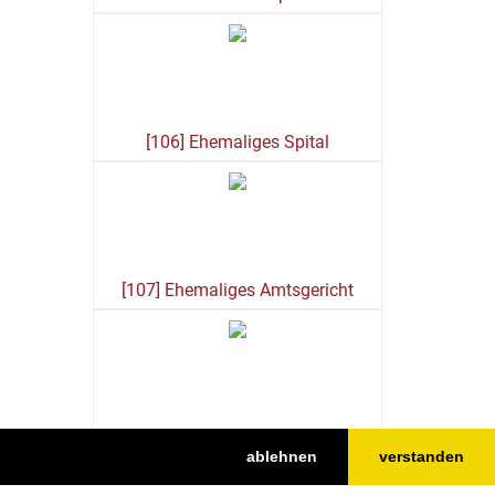
[106] Ehemaliges Spital
[107] Ehemaliges Amtsgericht
[108] Oberes Tor
ablehnen
verstanden