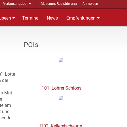
Verlagsangebot
Museums-Registrierung
Anmelden
useen
Termine
News
Empfehlungen
POIs
“. Lotte
h der
[101] Lohrer Schloss
im Mai
er
tte am
t und
uer der
[102] Kellereischeune