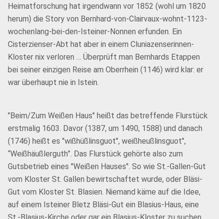
Heimatforschung hat irgendwann vor 1852 (wohl um 1820
herum) die Story von Bernhard-von-Clairvaux-wohnt-1123-
wochenlang-bei-den-Isteiner-Nonnen erfunden. Ein
Cisterzienser-Abt hat aber in einem Cluniazenserinnen-
Kloster nix verloren … Überprüft man Bernhards Etappen
bei seiner einzigen Reise am Oberrhein (1146) wird klar: er
war überhaupt nie in Istein.
"Beim/Zum Weißen Haus" heißt das betreffende Flurstück
erstmalig 1603. Davor (1387, um 1490, 1588) und danach
(1746) heißt es "wißhüßlinsguot", weißheußlinsguot",
“Weißhäußlerguth”. Das Flurstück gehörte also zum
Gutsbetrieb eines "Weißen Hauses". So wie St.-Gallen-Gut
vom Kloster St. Gallen bewirtschaftet wurde, oder Bläsi-
Gut vom Kloster St. Blasien. Niemand käme auf die Idee,
auf einem Isteiner Bletz Bläsi-Gut ein Blasius-Haus, eine
St.-Blasius-Kirche oder gar ein Blasius-Kloster zu suchen.