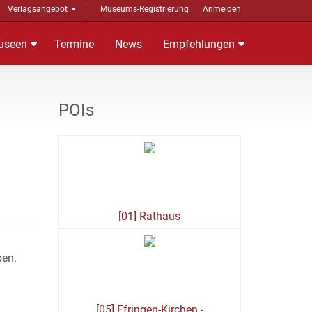
Verlagsangebot
Museums-Registrierung
Anmelden
useen
Termine
News
Empfehlungen
POIs
[01] Rathaus
eben.
[05] Efringen-Kirchen -