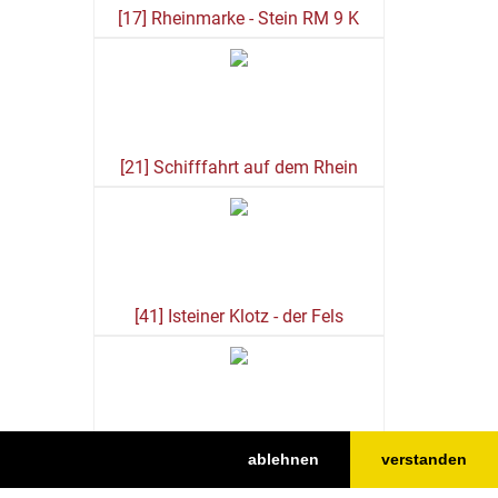
[17] Rheinmarke - Stein RM 9 K
[21] Schifffahrt auf dem Rhein
[41] Isteiner Klotz - der Fels
ablehnen
verstanden
[45] Isteiner Klotz -
Hochwassermarke