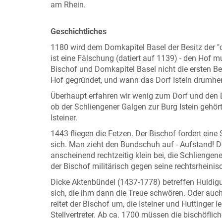
am Rhein.
Geschichtliches
1180 wird dem Domkapitel Basel der Besitz der "cu
ist eine Fälschung (datiert auf 1139) - den Hof
Bischof und Domkapitel Basel nicht die ersten B
Hof gegründet, und wann das Dorf Istein drumher
Überhaupt erfahren wir wenig zum Dorf und den Dör
ob der Schliengener Galgen zur Burg Istein gehört?
Isteiner.
1443 fliegen die Fetzen. Der Bischof fordert eine
sich. Man zieht den Bundschuh auf - Aufstand! De
anscheinend rechtzeitig klein bei, die Schlienge
der Bischof militärisch gegen seine rechtsrheini
Dicke Aktenbündel (1437-1778) betreffen Huldig
sich, die ihm dann die Treue schwören. Oder auch
reitet der Bischof um, die Isteiner und Huttinger 
Stellvertreter. Ab ca. 1700 müssen die bischöflic