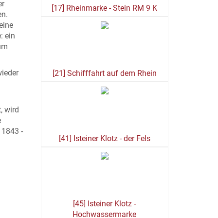
er
[17] Rheinmarke - Stein RM 9 K
en.
eine
: ein
zum
wieder
[21] Schifffahrt auf dem Rhein
, wird
e
 1843 -
[41] Isteiner Klotz - der Fels
[45] Isteiner Klotz -
Hochwassermarke