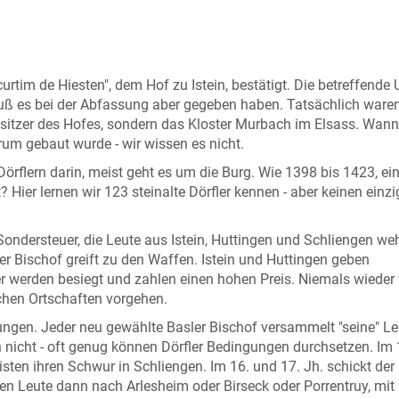
rtim de Hiesten", dem Hof zu Istein, bestätigt. Die betreffende
 muß es bei der Abfassung aber gegeben haben. Tatsächlich ware
esitzer des Hofes, sondern das Kloster Murbach im Elsass. Wann
um gebaut wurde - wir wissen es nicht.
flern darin, meist geht es um die Burg. Wie 1398 bis 1423, ein 
 Hier lernen wir 123 steinalte Dörfler kennen - aber keinen einz
 Sondersteuer, die Leute aus Istein, Huttingen und Schliengen we
r Bischof greift zu den Waffen. Istein und Huttingen geben
ner werden besiegt und zahlen einen hohen Preis. Niemals wieder
schen Ortschaften vorgehen.
ungen. Jeder neu gewählte Basler Bischof versammelt "seine" L
 nicht - oft genug können Dörfler Bedingungen durchsetzen. Im 
leisten ihren Schwur in Schliengen. Im 16. und 17. Jh. schickt der
hen Leute dann nach Arlesheim oder Birseck oder Porrentruy, mit