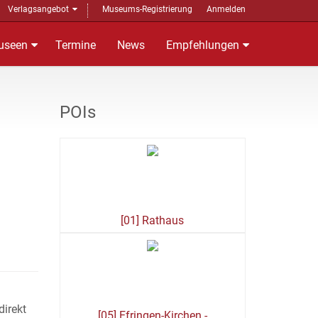
Verlagsangebot
Museums-Registrierung
Anmelden
useen
Termine
News
Empfehlungen
POIs
[01] Rathaus
direkt
[05] Efringen-Kirchen -