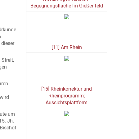
Begegnungsfläche Im Gießenfeld
 Urkunde
n
 dieser
[11] Am Rhein
Streit,
igen
hren
[15] Rheinkorrektur und
Rheinprogramm;
 wird
Aussichtsplattform
eute um
15. Jh.
 Bischof