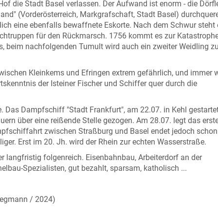
of die Stadt Basel verlassen. Der Aufwand ist enorm - die Dörfl
d" (Vorderösterreich, Markgrafschaft, Stadt Basel) durchquer
ich eine ebenfalls bewaffnete Eskorte. Nach dem Schwur steht 
chtruppen für den Rückmarsch. 1756 kommt es zur Katastrophe
Fels, beim nachfolgenden Tumult wird auch ein zweiter Weidling 
ischen Kleinkems und Efringen extrem gefährlich, und immer 
tskenntnis der Isteiner Fischer und Schiffer quer durch die
. Das Dampfschiff "Stadt Frankfurt", am 22.07. in Kehl gestartet
ern über eine reißende Stelle gezogen. Am 28.07. legt das erst
mpfschiffahrt zwischen Straßburg und Basel endet jedoch schon
liger. Erst im 20. Jh. wird der Rhein zur echten Wasserstraße.
r langfristig folgenreich. Eisenbahnbau, Arbeiterdorf an der
nelbau-Spezialisten, gut bezahlt, sparsam, katholisch ...
Siegmann / 2024)