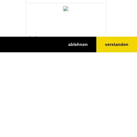
[71] Isteiner Schwellen - Furt Istein
ablehnen
verstanden
(verschwunden)
[81] Eselgrün, Küngeliwörth,
Niederwörth, Galeerengrün - ehem.
Rheininseln
Nach oben