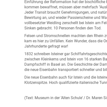
Einführung der Reformation hat der bischöfliche H
kommen bewaffnet, müssen aber mehrfach "Auslan
Jeder Transit braucht Genehmigungen, und natürl
Bewirtung an, und wieder Passierscheine und Wa
vollbesetzter Weidling zerschellt bei Istein am 
Sinken gebracht. 10 Personen finden den Tod.
Felsen und Stromschnellen machten den Rhein zw
kam es hier zu Unfällen. Kein Wunder, dass die Or
Jahrhunderte gefragt war!
1832 schreiben Isteiner gar Schiffahrtsgeschichte
zwischen Kleinkems und Istein von 16 starken Bau
Dampfschiff in Basel an. Die Geschichte der Da
die neue Eisenbahn transportiert schneller und bil
Die neue Eisenbahn auch für Istein und die Isteine
Klotzenspitze. Hoch qualifizierte italienische Tun
(Text: Museum in der ‘Alten Schule’ / Dr. Maren 