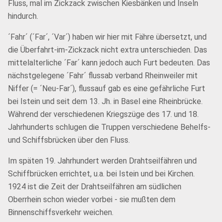
Fluss, mal im Zickzack zwischen Kiesbänken und Inseln
hindurch.
´Fahr´ (´Far´, ´Var´) haben wir hier mit Fähre übersetzt, und
die Überfahrt-im-Zickzack nicht extra unterschieden. Das
mittelalterliche ´Far´ kann jedoch auch Furt bedeuten. Das
nächstgelegene ´Fahr´ flussab verband Rheinweiler mit
Niffer (= ´Neu-Far´), flussauf gab es eine gefährliche Furt
bei Istein und seit dem 13. Jh. in Basel eine Rheinbrücke.
Während der verschiedenen Kriegszüge des 17. und 18.
Jahrhunderts schlugen die Truppen verschiedene Behelfs-
und Schiffsbrücken über den Fluss.
Im späten 19. Jahrhundert werden Drahtseilfähren und
Schiffbrücken errichtet, u.a. bei Istein und bei Kirchen.
1924 ist die Zeit der Drahtseilfähren am südlichen
Oberrhein schon wieder vorbei - sie mußten dem
Binnenschiffsverkehr weichen.