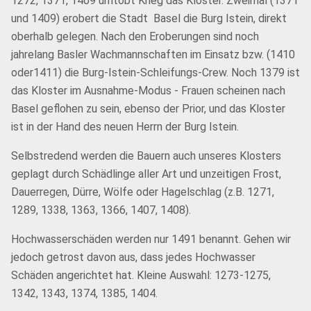
1272, 1371, 1409 umtobt Krieg das Kloster. Zweimal (1371
und 1409) erobert die Stadt Basel die Burg Istein, direkt
oberhalb gelegen. Nach den Eroberungen sind noch
jahrelang Basler Wachmannschaften im Einsatz bzw. (1410
oder1411) die Burg-Istein-Schleifungs-Crew. Noch 1379 ist
das Kloster im Ausnahme-Modus - Frauen scheinen nach
Basel geflohen zu sein, ebenso der Prior, und das Kloster
ist in der Hand des neuen Herrn der Burg Istein.
Selbstredend werden die Bauern auch unseres Klosters
geplagt durch Schädlinge aller Art und unzeitigen Frost,
Dauerregen, Dürre, Wölfe oder Hagelschlag (z.B. 1271,
1289, 1338, 1363, 1366, 1407, 1408).
Hochwasserschäden werden nur 1491 benannt. Gehen wir
jedoch getrost davon aus, dass jedes Hochwasser
Schäden angerichtet hat. Kleine Auswahl: 1273-1275,
1342, 1343, 1374, 1385, 1404.