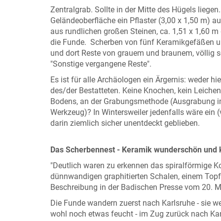
Zentralgrab. Sollte in der Mitte des Hügels liegen
Geländeoberfläche ein Pflaster (3,00 x 1,50 m) au
aus rundlichen großen Steinen, ca. 1,51 x 1,60 m g
die Funde. Scherben von fünf Keramikgefäßen un
und dort Reste von grauem und braunem, völlig s
"Sonstige vergangene Reste".
Es ist für alle Archäologen ein Ärgernis: weder h
des/der Bestatteten. Keine Knochen, kein Leichen
Bodens, an der Grabungsmethode (Ausgrabung im 1
Werkzeug)? In Wintersweiler jedenfalls wäre ein
darin ziemlich sicher unentdeckt geblieben.
Das Scherbennest - Keramik wunderschön und k
"Deutlich waren zu erkennen das spiralförmige Ko
dünnwandigen graphitierten Schalen, einem Topf v
Beschreibung in der Badischen Presse vom 20. Ma
Die Funde wandern zuerst nach Karlsruhe - sie werd
wohl noch etwas feucht - im Zug zurück nach Ka