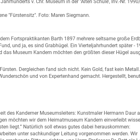
Jahrhunderts v. Chr. Museum in der "Alten Schule’, Inv.-Nr. 1990
egene "Fürstensitz". Foto: Maren Siegmann.
 dem Fortspraktikanten Barth 1897 mehrere seltsame große Erd
und, und ja, es sind Grabhügel. Ein Vierteljahrhundert später - 1
nd das Museum Kandern möchten den größten dieser Hügel aus
Fürsten. Dergleichen fand sich nicht. Kein Gold, fast kein Metall
underschön und von Expertenhand gemacht. Hergestellt, benut
nheit des Kanderner Museumsleiters: Kunstmaler Hermann Daur 
ngen möchten wir dem Heimatmuseum Kandern einverleibt wisse
en liegt.” Natürlich soll etwas gutes dabei herauskommen:
ie Arbeiten unter sachkundiger Leitung vorgenommen werden. Wir