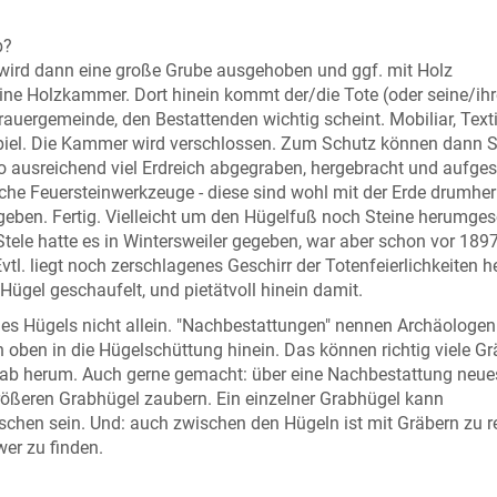
ab?
b wird dann eine große Grube ausgehoben und ggf. mit Holz
ine Holzkammer. Dort hinein kommt der/die Tote (oder seine/ihr
rauergemeinde, den Bestattenden wichtig scheint. Mobiliar, Texti
spiel. Die Kammer wird verschlossen. Zum Schutz können dann S
o ausreichend viel Erdreich abgegraben, hergebracht und aufges
liche Feuersteinwerkzeuge - diese sind wohl mit der Erde drumhe
en. Fertig. Vielleicht um den Hügelfuß noch Steine herumgesc
ne Stele hatte es in Wintersweiler gegeben, war aber schon vor 18
vtl. liegt noch zerschlagenes Geschirr der Totenfeierlichkeiten 
Hügel geschaufelt, und pietätvoll hinein damit.
 des Hügels nicht allein. "Nachbestattungen" nennen Archäologen
oben in die Hügelschüttung hinein. Das können richtig viele Gr
grab herum. Auch gerne gemacht: über eine Nachbestattung neue
rößeren Grabhügel zaubern. Ein einzelner Grabhügel kann
chen sein. Und: auch zwischen den Hügeln ist mit Gräbern zu r
er zu finden.