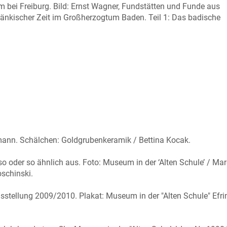
im bei Freiburg. Bild: Ernst Wagner, Fundstätten und Funde aus
ränkischer Zeit im Großherzogtum Baden. Teil 1: Das badische
gmann. Schälchen: Goldgrubenkeramik / Bettina Kocak.
so oder so ähnlich aus. Foto: Museum in der ‘Alten Schule’ / Ma
oschinski.
tellung 2009/2010. Plakat: Museum in der "Alten Schule" Efri