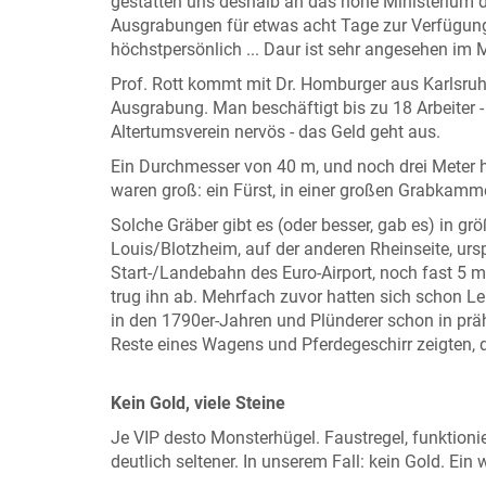
gestatten uns deshalb an das hohe Ministerium die
Ausgrabungen für etwas acht Tage zur Verfügung
höchstpersönlich ... Daur ist sehr angesehen im
Prof. Rott kommt mit Dr. Homburger aus Karlsruhe
Ausgrabung. Man beschäftigt bis zu 18 Arbeiter - g
Altertumsverein nervös - das Geld geht aus.
Ein Durchmesser von 40 m, und noch drei Meter h
waren groß: ein Fürst, in einer großen Grabka
Solche Gräber gibt es (oder besser, gab es) in gr
Louis/Blotzheim, auf der anderen Rheinseite, ur
Start-/Landebahn des Euro-Airport, noch fast 5
trug ihn ab. Mehrfach zuvor hatten sich schon 
in den 1790er-Jahren und Plünderer schon in präh
Reste eines Wagens und Pferdegeschirr zeigten, d
Kein Gold, viele Steine
Je VIP desto Monsterhügel. Faustregel, funktionie
deutlich seltener. In unserem Fall: kein Gold. Ein