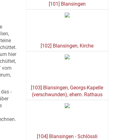
[101] Blansingen
e
lien,
teine
[102] Blansingen, Kirche
chüttet.
rum hier
hüttet,
97 vom
herum,
[103] Blansingen, Georgs-Kapelle
 das -
(verschwunden), ehem. Rathaus
äber
s
echnen.
[104] Blansingen - Schlössli