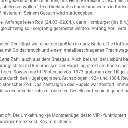
 ergebenste Bitte zu richten, uns Herrn Professor Dr. Rott als Le
 stellen zu wollen.” Den Direktor des Landesmuseums in Karlsr
 Ministerium. Seinem Gesuch wird stattgegeben.
. Anfangs leiten Rott (24.03.-02.04.), dann Homburger (bis 8.4.)
leichzeitig soll sorgfältig gearbeitet werden. Anfang April wird 
och. Der Hügel war einer der größten in ganz Baden. Die Hoffn
mmer, mit Goldschmuck und einem metallbeschlagenen Prachtwag
ößerer Zahl, auch aus dem Breisgau. Auch bei uns: der Lisbühl be
sprünglich 55 m Durchmesser. Der Hügel lag direkt am Ende einer
 m hoch. Sowas macht Piloten nervös: 1973 grub man den Hügel
Leute durch den Hügel gegraben, Archäologen 1924 und 1884, Re
istorischer Zeit. Das Zentralgrab des Hügels war zerstört. Imme
ass der oder die Tote zur obersten Gesellschaftschicht gehört h
rt oft. Die Umkehrung - je Monsterhügel desto VIP - funktioniert
 winziger Bronzerest. Keramik. Steine.