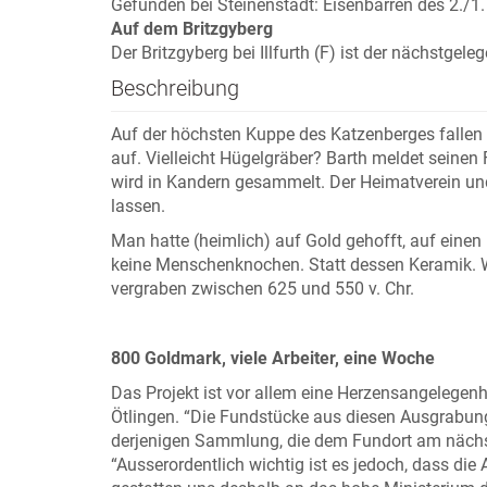
Gefunden bei Steinenstadt: Eisenbarren des 2./1. 
Auf dem Britzgyberg
Der Britzgyberg bei Illfurth (F) ist der nächstgel
Beschreibung
Auf der höchsten Kuppe des Katzenberges fallen
auf. Vielleicht Hügelgräber? Barth meldet seinen F
wird in Kandern gesammelt. Der Heimatverein u
lassen.
Man hatte (heimlich) auf Gold gehofft, auf einen 
keine Menschenknochen. Statt dessen Keramik. W
vergraben zwischen 625 und 550 v. Chr.
800 Goldmark, viele Arbeiter, eine Woche
Das Projekt ist vor allem eine Herzensangelege
Ötlingen. “Die Fundstücke aus diesen Ausgrabu
derjenigen Sammlung, die dem Fundort am nächst
“Ausserordentlich wichtig ist es jedoch, dass d