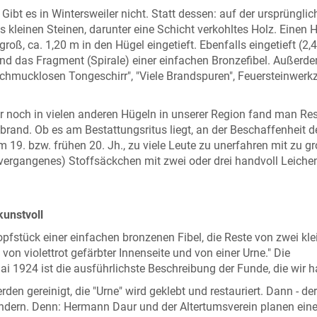
. Gibt es in Wintersweiler nicht. Statt dessen: auf der ursprüngli
s kleinen Steinen, darunter eine Schicht verkohltes Holz. Einen 
roß, ca. 1,20 m in den Hügel eingetieft. Ebenfalls eingetieft (2,
d das Fragment (Spirale) einer einfachen Bronzefibel. Außerde
chmucklosen Tongeschirr", "Viele Brandspuren", Feuersteinwerk
ier noch in vielen anderen Hügeln in unserer Region fand man Re
brand. Ob es am Bestattungsritus liegt, an der Beschaffenheit d
9. bzw. frühen 20. Jh., zu viele Leute zu unerfahren mit zu 
 (vergangenes) Stoffsäckchen mit zwei oder drei handvoll Leich
unstvoll
pfstück einer einfachen bronzenen Fibel, die Reste von zwei kle
on violettrot gefärbter Innenseite und von einer Urne." Die
i 1924 ist die ausführlichste Beschreibung der Funde, die wir h
en gereinigt, die "Urne" wird geklebt und restauriert. Dann - der
ndern. Denn: Hermann Daur und der Altertumsverein planen ein