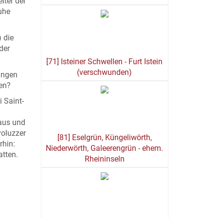
iter der
uhe
 die
der
[71] Isteiner Schwellen - Furt Istein
(verschwunden)
ungen
en?
i Saint-
 aus und
voluzzer
[81] Eselgrün, Küngeliwörth,
rhin:
Niederwörth, Galeerengrün - ehem.
atten.
Rheininseln