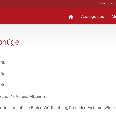
Über uns
Audioguides
M
abhügel
Nr.
Nr.
Nr.
chule’ / Verena Alborino.
ür Denkmalpflege Baden-Württemberg, Orstakten Freiburg, Winter