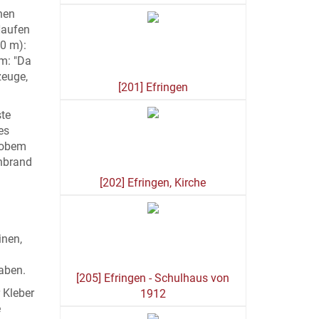
chen
Haufen
40 m):
m: "Da
zeuge,
[201] Efringen
ste
es
grobem
enbrand
[202] Efringen, Kirche
inen,
aben.
[205] Efringen - Schulhaus von
 Kleber
1912
e