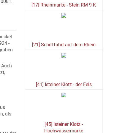
/0081.
[17] Rheinmarke - Stein RM 9 K
buckel
924 -
[21] Schifffahrt auf dem Rhein
graben
. Auch
zt,
[41] Isteiner Klotz - der Fels
aus
n, als
[45] Isteiner Klotz -
Hochwassermarke