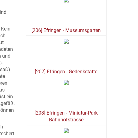
ind
 Kein
[206] Efringen - Museumsgarten
ich
ut
ndeten
n und
s-
lsaß)
[207] Efringen - Gedenkstätte
mte
eren.
was
st ein
sgefäß.
 können
[208] Efringen - Miniatur-Park
Bahnhofstrasse
ch
tschert