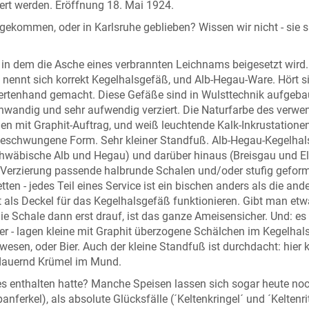
iert werden. Eröffnung 18. Mai 1924.
ekommen, oder in Karlsruhe geblieben? Wissen wir nicht - sie s
, in dem die Asche eines verbrannten Leichnams beigesetzt wird.
 nennt sich korrekt Kegelhalsgefäß, und Alb-Hegau-Ware. Hört s
pertenhand gemacht. Diese Gefäße sind in Wulsttechnik aufgeba
nnwandig und sehr aufwendig verziert. Die Naturfarbe des verwe
en mit Graphit-Auftrag, und weiß leuchtende Kalk-Inkrustatione
 geschwungene Form. Sehr kleiner Standfuß. Alb-Hegau-Kegelhal
wäbische Alb und Hegau) und darüber hinaus (Breisgau und E
nd Verzierung passende halbrunde Schalen und/oder stufig gefor
ten - jedes Teil eines Service ist ein bischen anders als die and
t als Deckel für das Kegelhalsgefäß funktionieren. Gibt man et
e Schale dann erst drauf, ist das ganze Ameisensicher. Und: es i
ler - lagen kleine mit Graphit überzogene Schälchen im Kegelhal
esen, oder Bier. Auch der kleine Standfuß ist durchdacht: hier
 dauernd Krümel im Mund.
res enthalten hatte? Manche Speisen lassen sich sogar heute no
erkel), als absolute Glücksfälle (´Keltenkringel´ und ´Keltenri