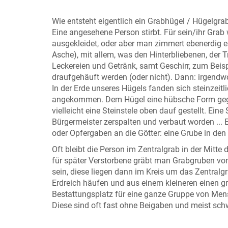
Wie entsteht eigentlich ein Grabhügel / Hügelgr
Eine angesehene Person stirbt. Für sein/ihr Gra
ausgekleidet, oder aber man zimmert ebenerdig e
Asche), mit allem, was den Hinterbliebenen, der T
Leckereien und Getränk, samt Geschirr, zum Bei
draufgehäuft werden (oder nicht). Dann: irgendw
In der Erde unseres Hügels fanden sich steinzeit
angekommen. Dem Hügel eine hübsche Form gegeb
vielleicht eine Steinstele oben dauf gestellt. Ei
Bürgermeister zerspalten und verbaut worden ... E
oder Opfergaben an die Götter: eine Grube in den 
Oft bleibt die Person im Zentralgrab in der Mitte
für später Verstorbene gräbt man Grabgruben von 
sein, diese liegen dann im Kreis um das Zentral
Erdreich häufen und aus einem kleineren einen g
Bestattungsplatz für eine ganze Gruppe von Mens
Diese sind oft fast ohne Beigaben und meist schw