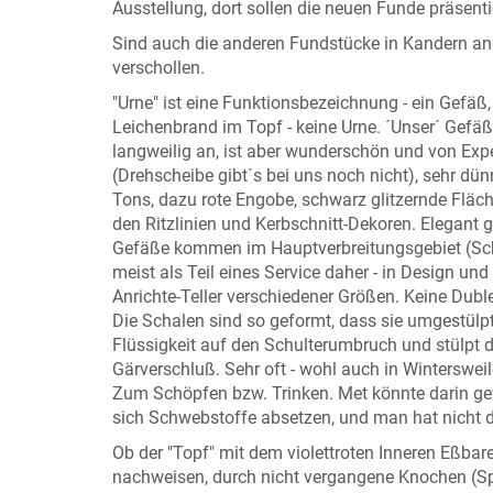
Ausstellung, dort sollen die neuen Funde präsent
Sind auch die anderen Fundstücke in Kandern ang
verschollen.
"Urne" ist eine Funktionsbezeichnung - ein Gefäß
Leichenbrand im Topf - keine Urne. ´Unser´ Gefäß
langweilig an, ist aber wunderschön und von Ex
(Drehscheibe gibt´s bei uns noch nicht), sehr dü
Tons, dazu rote Engobe, schwarz glitzernde Fläch
den Ritzlinien und Kerbschnitt-Dekoren. Elegant
Gefäße kommen im Hauptverbreitungsgebiet (Sch
meist als Teil eines Service daher - in Design u
Anrichte-Teller verschiedener Größen. Keine Dublet
Die Schalen sind so geformt, dass sie umgestülp
Flüssigkeit auf den Schulterumbruch und stülpt di
Gärverschluß. Sehr oft - wohl auch in Winterswei
Zum Schöpfen bzw. Trinken. Met könnte darin gew
sich Schwebstoffe absetzen, und man hat nicht
Ob der "Topf" mit dem violettroten Inneren Eßba
nachweisen, durch nicht vergangene Knochen (Spanf