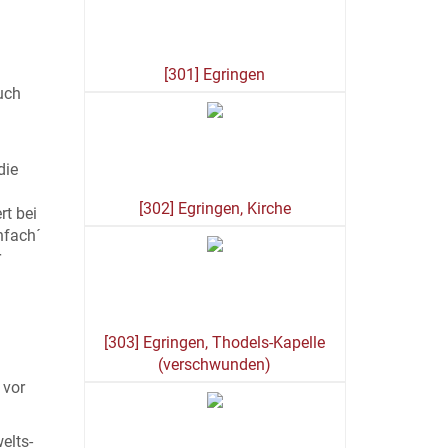
[301] Egringen
uch
die
[302] Egringen, Kirche
rt bei
nfach´
r
[303] Egringen, Thodels-Kapelle
(verschwunden)
 vor
elts-