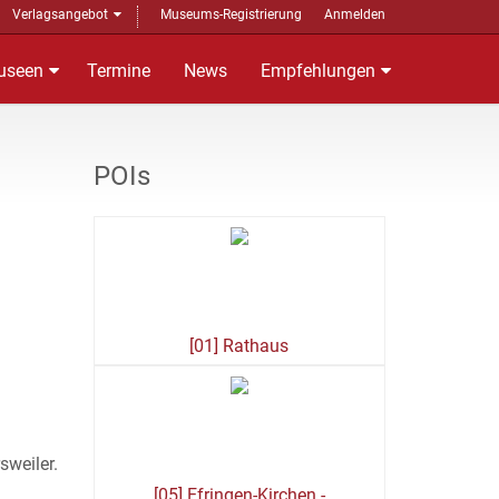
Verlagsangebot
Museums-Registrierung
Anmelden
useen
Termine
News
Empfehlungen
POIs
[01] Rathaus
sweiler.
[05] Efringen-Kirchen -