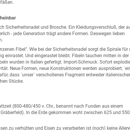
efäßen.
cheinbar
lich Sicherheitsnadel und Brosche. Ein Kleidungsverschluß, der a
lich - jede Generation trägt andere Formen. Deswegen lieben
n.
zenen Fibel". Wie bei der Sicherheitsnadel sorgt die Spirale für 
g einrastet. Und eingerastet bleibt. Fibeln tauchen mitten in der
ibeln wurden in Italien gefertigt. Import-Schmuck. Sofort explodie
ität. Neue Formen, neue Konstruktionen werden ausprobiert; ´ei
 dafür, dass ´unser´ verschollenes Fragment entweder italienische
chen Stücke.
attzeit (800-480/450 v. Chr., benannt nach Funden aus einem
 Gräberfeld). In die Erde gekommen wohl zwischen 625 und 550
isen zu verhütten und Eisen zu verarbeiten ist (noch) keine Allerw