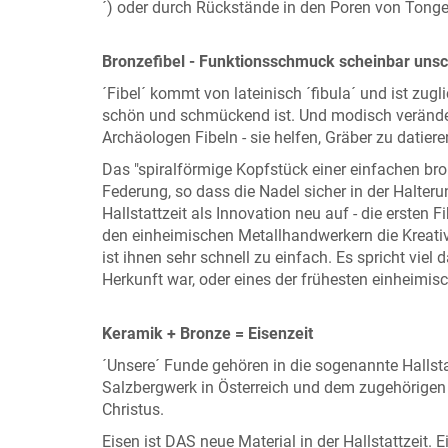
´) oder durch Rückstände in den Poren von Tong
Bronzefibel - Funktionsschmuck scheinbar uns
´Fibel´ kommt von lateinisch ´fibula´ und ist zug
schön und schmückend ist. Und modisch veränder
Archäologen Fibeln - sie helfen, Gräber zu datiere
Das "spiralförmige Kopfstück einer einfachen bron
Federung, so dass die Nadel sicher in der Halterun
Hallstattzeit als Innovation neu auf - die ersten F
den einheimischen Metallhandwerkern die Kreativ
ist ihnen sehr schnell zu einfach. Es spricht viel
Herkunft war, oder eines der frühesten einheimis
Keramik + Bronze = Eisenzeit
´Unsere´ Funde gehören in die sogenannte Hallst
Salzbergwerk in Österreich und dem zugehörigen
Christus.
Eisen ist DAS neue Material in der Hallstattzeit. E