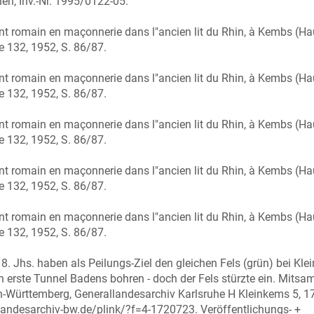
en, Inv.-Nr. 1995/0122-05.
ont romain en maçonnerie dans l"ancien lit du Rhin, à Kembs (Ha
e 132, 1952, S. 86/87.
ont romain en maçonnerie dans l"ancien lit du Rhin, à Kembs (Ha
e 132, 1952, S. 86/87.
ont romain en maçonnerie dans l"ancien lit du Rhin, à Kembs (Ha
e 132, 1952, S. 86/87.
ont romain en maçonnerie dans l"ancien lit du Rhin, à Kembs (Ha
e 132, 1952, S. 86/87.
ont romain en maçonnerie dans l"ancien lit du Rhin, à Kembs (Ha
e 132, 1952, S. 86/87.
. Jhs. haben als Peilungs-Ziel den gleichen Fels (grün) bei Kl
n erste Tunnel Badens bohren - doch der Fels stürzte ein. Mitsa
Württemberg, Generallandesarchiv Karlsruhe H Kleinkems 5, 1
.landesarchiv-bw.de/plink/?f=4-1720723. Veröffentlichungs- +