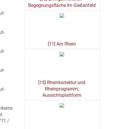
Begegnungsfläche Im Gießenfeld
ut-
ut-
[11] Am Rhein
ut-
ut-
[15] Rheinkorrektur und
Rheinprogramm;
ut-
Aussichtsplattform
einkems
mt
771 /