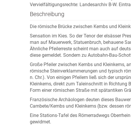
Vervielfältigungsrechte: Landesarchiv B-W. Eintr
Beschreibung
Die römische Brücke zwischen Kembs und Klein
Sensation im Kies. So der Tenor der elsässer Pre
man auf Mauerwerk, Statuenbruch, behauene Sand
Ähnliche Pfeilerreste scheint man auch auf deu
diese gemeldet. Sondern zu Autobahn-Bau-Schotte
Große Pfeiler zwischen Kembs und Kleinkems, am 
römische Steinverklammerungen und typisch römi
n. Chr.). Von einigen Pfeilern ließ sich der ursp
Kleinkems, direkt zum Taleinschnitt in Richtung B
Form einer römischen Straße mit spätantiken Gräb
Französische Archäologen deuten dieses Bauwerk
Cambete/Kembs und Kleinkems (bzw. dessen röm
Eine Stations-Tafel des Römerradwegs Oberrhein
gewidmet.