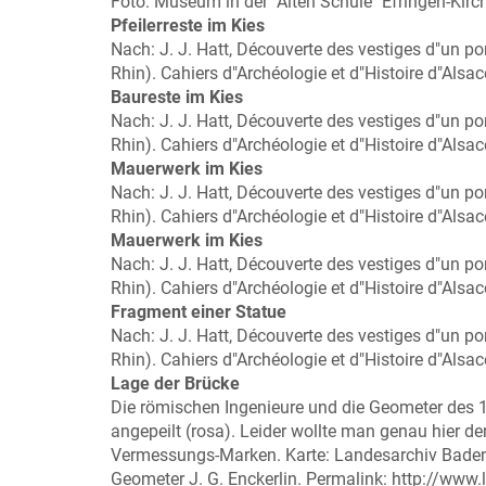
Foto: Museum in der "Alten Schule" Efringen-Kirch
Pfeilerreste im Kies
Nach: J. J. Hatt, Découverte des vestiges d"un p
Rhin). Cahiers d"Archéologie et d"Histoire d"Alsac
Baureste im Kies
Nach: J. J. Hatt, Découverte des vestiges d"un p
Rhin). Cahiers d"Archéologie et d"Histoire d"Alsac
Mauerwerk im Kies
Nach: J. J. Hatt, Découverte des vestiges d"un p
Rhin). Cahiers d"Archéologie et d"Histoire d"Alsac
Mauerwerk im Kies
Nach: J. J. Hatt, Découverte des vestiges d"un p
Rhin). Cahiers d"Archéologie et d"Histoire d"Alsac
Fragment einer Statue
Nach: J. J. Hatt, Découverte des vestiges d"un p
Rhin). Cahiers d"Archéologie et d"Histoire d"Alsac
Lage der Brücke
Die römischen Ingenieure und die Geometer des 18
angepeilt (rosa). Leider wollte man genau hier de
Vermessungs-Marken. Karte: Landesarchiv Baden-
Geometer J. G. Enckerlin. Permalink: http://www