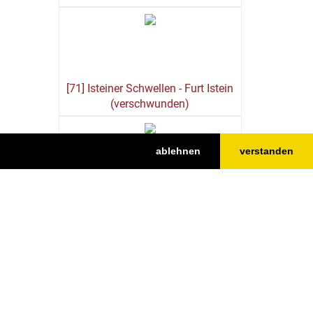
[71] Isteiner Schwellen - Furt Istein
(verschwunden)
ablehnen
verstanden
[81] Eselgrün, Küngeliwörth,
Niederwörth, Galeerengrün - ehem.
Rheininseln