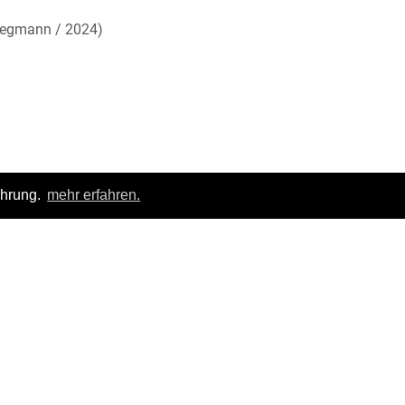
Siegmann / 2024)
ahrung.
mehr erfahren.
Login
|
FAQ