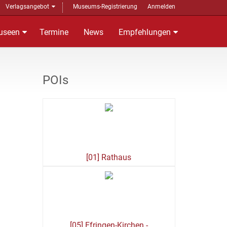
Verlagsangebot
Museums-Registrierung
Anmelden
useen
Termine
News
Empfehlungen
POIs
[01] Rathaus
[05] Efringen-Kirchen -