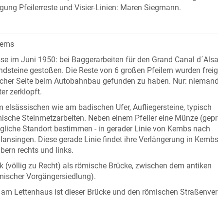
agung Pfeilerreste und Visier-Linien: Maren Siegmann.
kems
sse im Juni 1950: bei Baggerarbeiten für den Grand Canal d´Als
steine gestoßen. Die Reste von 6 großen Pfeilern wurden freig
tscher Seite beim Autobahnbau gefunden zu haben. Nur: niemand
r zerklopft.
elsässischen wie am badischen Ufer, Aufliegersteine, typisch
sche Steinmetzarbeiten. Neben einem Pfeiler eine Münze (gep
rüngliche Standort bestimmen - in gerader Linie von Kembs nach
lansingen. Diese gerade Linie findet ihre Verlängerung in Kembs,
ern rechts und links.
 (völlig zu Recht) als römische Brücke, zwischen dem antiken
ischer Vorgängersiedlung).
 am Lettenhaus ist dieser Brücke und den römischen Straßenver