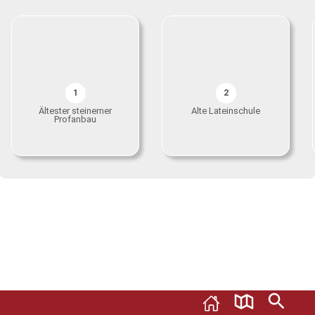
1
2
Ältester steinerner
Alte Lateinschule
Profanbau