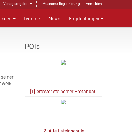
Verlagsangebot
Museums-Registrierung
Anmelden
useen
Termine
News
Empfehlungen
POIs
 seiner
rdwerk
[1] Ältester steinerner Profanbau
[2] Alte Lateinschule