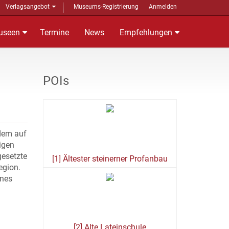
Verlagsangebot
Museums-Registrierung
Anmelden
useen
Termine
News
Empfehlungen
POIs
 dem auf
igen
gesetzte
[1] Ältester steinerner Profanbau
egion.
ines
[2] Alte Lateinschule