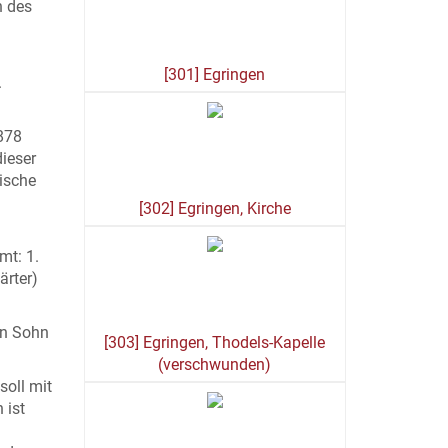
n des
[301] Egringen
.
 878
ieser
gische
[302] Egringen, Kirche
mt: 1.
ärter)
gen Sohn
[303] Egringen, Thodels-Kapelle
(verschwunden)
soll mit
 ist
g