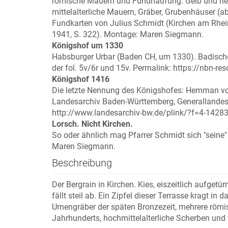
römische Mauern und Fundhäufung. Gelb und hellb
mittelalterliche Mauern, Gräber, Grubenhäuser (a
Fundkarten von Julius Schmidt (Kirchen am Rhein
1941, S. 322). Montage: Maren Siegmann.
Königshof um 1330
Habsburger Urbar (Baden CH, um 1330). Badisch
der fol. 5v/6r und 15v. Permalink: https://nbn-re
Königshof 1416
Die letzte Nennung des Königshofes: Hemman von 
Landesarchiv Baden-Württemberg, Generallandesa
http://www.landesarchiv-bw.de/plink/?f=4-142830
Lorsch. Nicht Kirchen.
So oder ähnlich mag Pfarrer Schmidt sich "seine
Maren Siegmann.
Beschreibung
Der Bergrain in Kirchen. Kies, eiszeitlich aufget
fällt steil ab. Ein Zipfel dieser Terrasse kragt in 
Urnengräber der späten Bronzezeit, mehrere römis
Jahrhunderts, hochmittelalterliche Scherben und