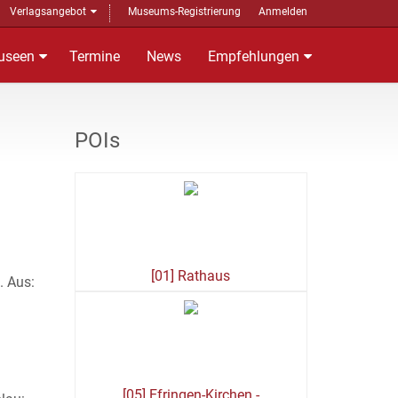
Verlagsangebot
Museums-Registrierung
Anmelden
useen
Termine
News
Empfehlungen
POIs
[01] Rathaus
. Aus:
[05] Efringen-Kirchen -