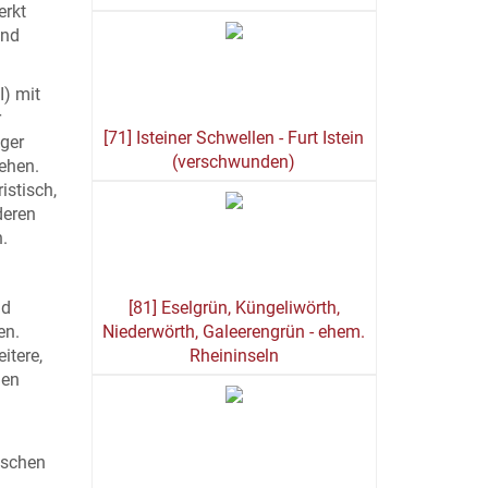
erkt
und
I) mit
r
[71] Isteiner Schwellen - Furt Istein
eger
(verschwunden)
iehen.
istisch,
deren
.
nd
[81] Eselgrün, Küngeliwörth,
en.
Niederwörth, Galeerengrün - ehem.
itere,
Rheininseln
hen
ischen