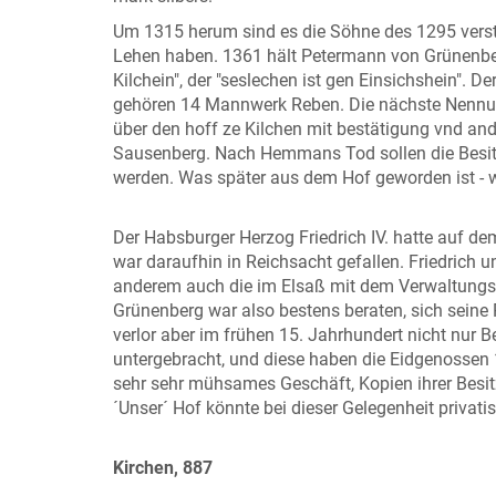
Um 1315 herum sind es die Söhne des 1295 vers
Lehen haben. 1361 hält Petermann von Grünenber
Kilchein", der "seslechen ist gen Einsichshein". D
gehören 14 Mannwerk Reben. Die nächste Nennun
über den hoff ze Kilchen mit bestätigung vnd an
Sausenberg. Nach Hemmans Tod sollen die Besi
werden. Was später aus dem Hof geworden ist - w
Der Habsburger Herzog Friedrich IV. hatte auf de
war daraufhin in Reichsacht gefallen. Friedrich 
anderem auch die im Elsaß mit dem Verwaltungs
Grünenberg war also bestens beraten, sich sein
verlor aber im frühen 15. Jahrhundert nicht nur B
untergebracht, und diese haben die Eidgenossen
sehr sehr mühsames Geschäft, Kopien ihrer Bes
´Unser´ Hof könnte bei dieser Gelegenheit privatisi
Kirchen, 887