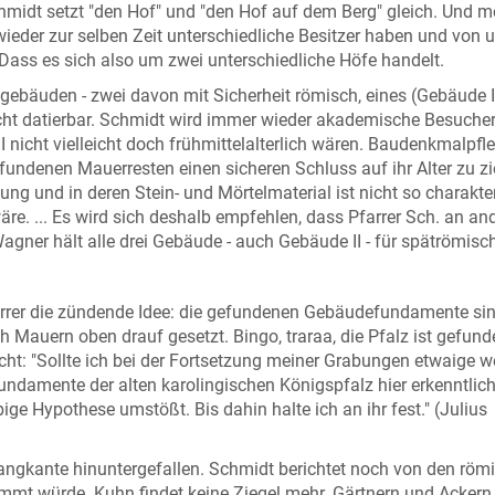
hmidt setzt "den Hof" und "den Hof auf dem Berg" gleich. Und m
wieder zur selben Zeit unterschiedliche Besitzer haben und von 
Dass es sich also um zwei unterschiedliche Höfe handelt.
ngebäuden - zwei davon mit Sicherheit römisch, eines (Gebäude I
ht datierbar. Schmidt wird immer wieder akademische Besuche
 nicht vielleicht doch frühmittelalterlich wären. Baudenkmalpfl
efundenen Mauerresten einen sicheren Schluss auf ihr Alter zu z
ung und in deren Stein- und Mörtelmaterial ist nicht so charakter
e. ... Es wird sich deshalb empfehlen, dass Pfarrer Sch. an an
gner hält alle drei Gebäude - auch Gebäude II - für spätrömisch
rrer die zündende Idee: die gefundenen Gebäudefundamente si
h Mauern oben drauf gesetzt. Bingo, traraa, die Pfalz ist gefund
icht: "Sollte ich bei der Fortsetzung meiner Grabungen etwaige we
Fundamente der alten karolingischen Königspfalz hier erkenntlic
ige Hypothese umstößt. Bis dahin halte ich an ihr fest." (Julius
angkante hinuntergefallen. Schmidt berichtet noch von den röm
ammt würde. Kuhn findet keine Ziegel mehr. Gärtnern und Ackern