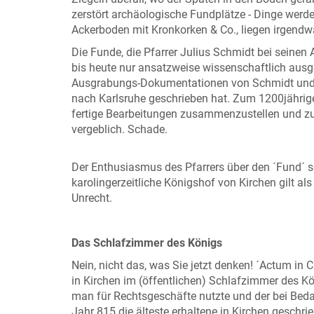
zerstört archäologische Fundplätze - Dinge werd
Ackerboden mit Kronkorken & Co., liegen irgendwan
Die Funde, die Pfarrer Julius Schmidt bei seinen
bis heute nur ansatzweise wissenschaftlich ausge
Ausgrabungs-Dokumentationen von Schmidt und Ku
nach Karlsruhe geschrieben hat. Zum 1200jährig
fertige Bearbeitungen zusammenzustellen und zum
vergeblich. Schade.
Der Enthusiasmus des Pfarrers über den ´Fund´ se
karolingerzeitliche Königshof von Kirchen gilt 
Unrecht.
Das Schlafzimmer des Königs
Nein, nicht das, was Sie jetzt denken! ´Actum in C
in Kirchen im (öffentlichen) Schlafzimmer des K
man für Rechtsgeschäfte nutzte und der bei Beda
Jahr 815 die älteste erhaltene in Kirchen geschr