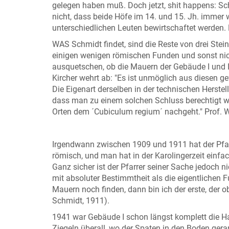
gelegen haben muß. Doch jetzt, shit happens: Sc
nicht, dass beide Höfe im 14. und 15. Jh. immer 
unterschiedlichen Leuten bewirtschaftet werden. 
WAS Schmidt findet, sind die Reste von drei Stei
einigen wenigen römischen Funden und sonst nic
ausquetschen, ob die Mauern der Gebäude I und II
Kircher wehrt ab: "Es ist unmöglich aus diesen g
Die Eigenart derselben in der technischen Herstell
dass man zu einem solchen Schluss berechtigt wär
Orten dem ´Cubiculum regium´ nachgeht." Prof. Wa
Irgendwann zwischen 1909 und 1911 hat der Pfa
römisch, und man hat in der Karolingerzeit einfac
Ganz sicher ist der Pfarrer seiner Sache jedoch n
mit absoluter Bestimmtheit als die eigentlichen 
Mauern noch finden, dann bin ich der erste, der ob
Schmidt, 1911).
1941 war Gebäude I schon längst komplett die H
Ziegeln überall, wo der Spaten in den Boden ger