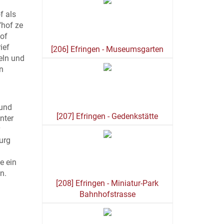
f als
"hof ze
Hof
ief
[206] Efringen - Museumsgarten
eln und
n
 und
[207] Efringen - Gedenkstätte
nter
urg
e ein
n.
[208] Efringen - Miniatur-Park
Bahnhofstrasse