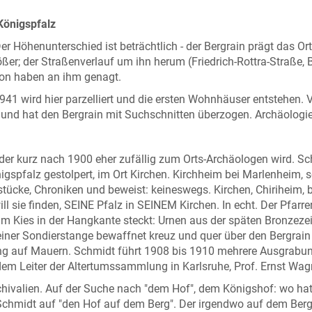
Königspfalz
Der Höhenunterschied ist beträchtlich - der Bergrain prägt das Ort
ßer; der Straßenverlauf um ihn herum (Friedrich-Rottra-Straße, 
sion haben an ihm genagt.
41 wird hier parzelliert und die ersten Wohnhäuser entstehen. 
und hat den Bergrain mit Suchschnitten überzogen. Archäologie
 der kurz nach 1900 eher zufällig zum Orts-Archäologen wird. S
igspfalz gestolpert, im Ort Kirchen. Kirchheim bei Marlenheim, 
stücke, Chroniken und beweist: keineswegs. Kirchen, Chiriheim, b
ll sie finden, SEINE Pfalz in SEINEM Kirchen. In echt. Der Pfarre
im Kies in der Hangkante steckt: Urnen aus der späten Bronzezei
einer Sondierstange bewaffnet kreuz und quer über den Bergrain
ng auf Mauern. Schmidt führt 1908 bis 1910 mehrere Ausgrabu
dem Leiter der Altertumssammlung in Karlsruhe, Prof. Ernst Wag
chivalien. Auf der Suche nach "dem Hof", dem Königshof: wo hat
Schmidt auf "den Hof auf dem Berg". Der irgendwo auf dem Berg