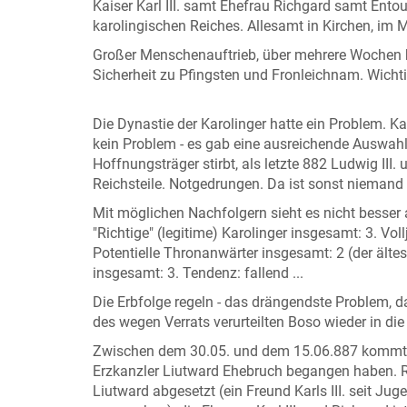
Kaiser Karl III. samt Ehefrau Richgard samt Ent
karolingischen Reiches. Allesamt in Kirchen, im 
Großer Menschenauftrieb, über mehrere Wochen h
Sicherheit zu Pfingsten und Fronleichnam. Wicht
Die Dynastie der Karolinger hatte ein Problem. Karl
kein Problem - es gab eine ausreichende Auswahl
Hoffnungsträger stirbt, als letzte 882 Ludwig III. u
Reichsteile. Notgedrungen. Da ist sonst niemand
Mit möglichen Nachfolgern sieht es nicht besser 
"Richtige" (legitime) Karolinger insgesamt: 3. Vo
Potentielle Thronanwärter insgesamt: 2 (der ältest
insgesamt: 3. Tendenz: fallend ...
Die Erbfolge regeln - das drängendste Problem, das
des wegen Verrats verurteilten Boso wieder in die
Zwischen dem 30.05. und dem 15.06.887 kommt es 
Erzkanzler Liutward Ehebruch begangen haben. Ri
Liutward abgesetzt (ein Freund Karls III. seit Jug