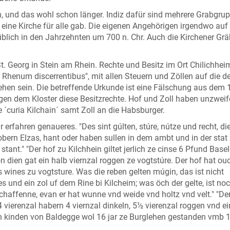
n, und das wohl schon länger. Indiz dafür sind mehrere Grabgru
m eine Kirche für alle gab. Die eigenen Angehörigen irgendwo au
 üblich in den Jahrzehnten um 700 n. Chr. Auch die Kirchener Grä
St. Georg in Stein am Rhein. Rechte und Besitz im Ort Chilichhei
er Rhenum discerrentibus", mit allen Steuern und Zöllen auf die d
ehen sein. Die betreffende Urkunde ist eine Fälschung aus dem 
gen dem Kloster diese Besitzrechte. Hof und Zoll haben unzweif
 ´curia Kilchain´ samt Zoll an die Habsburger.
erfahren genaueres. "Des sint gúlten, stúre, nútze und recht, die
obern Elzas, hant oder haben sullen in dem ambt und in der stat
tant." "Der hof zu Kilchhein giltet jerlich ze cinse 6 Pfund Basele
on dien gat ein halb viernzal roggen ze vogtstúre. Der hof hat ou
wines zu vogtsture. Was die reben gelten múgin, das ist nicht
s und ein zol uf dem Rine bi Kilcheim; was öch der gelte, ist noc
schaffenne, evan er hat wunne vnd weide vnd holtz vnd velt." "De
 4 vierenzal habern 4 viernzal dinkeln, 5½ vierenzal roggen vnd ei
en kinden von Baldegge wol 16 jar ze Burglehen gestanden vmb 