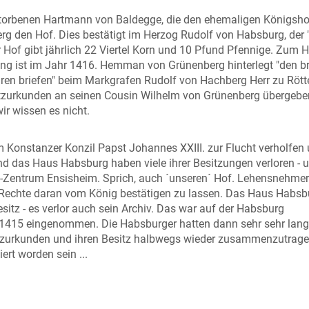
torbenen Hartmann von Baldegge, die den ehemaligen Königsho
g den Hof. Dies bestätigt im Herzog Rudolf von Habsburg, der 
er Hof gibt jährlich 22 Viertel Korn und 10 Pfund Pfennige. Zum 
g ist im Jahr 1416. Hemman von Grünenberg hinterlegt "den br
dren briefen" beim Markgrafen Rudolf von Hachberg Herr zu Rött
tzurkunden an seinen Cousin Wilhelm von Grünenberg übergebe
ir wissen es nicht.
m Konstanzer Konzil Papst Johannes XXIII. zur Flucht verholfen
und das Haus Habsburg haben viele ihrer Besitzungen verloren - u
-Zentrum Ensisheim. Sprich, auch ´unseren´ Hof. Lehensnehmer
e Rechte daran vom König bestätigen zu lassen. Das Haus Habsb
esitz - es verlor auch sein Archiv. Das war auf der Habsburg
 1415 eingenommen. Die Habsburger hatten dann sehr sehr lang
itzurkunden und ihren Besitz halbwegs wieder zusammenzutrage
ert worden sein ...