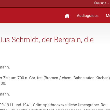
Über uns
Audioguides
M
lius Schmidt, der Bergrain, die
gmann.
er Zeit um 700 n. Chr. frei (Bromen / ehem. Bahnstation Kirchen)
 30.
gmann.
9-1911 und 1941. Grün: spätbronzezeitliche Urnengräber. Rot: