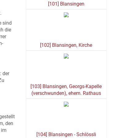
[101] Blansingen
.
e sind
ch die
rer
n-
[102] Blansingen, Kirche
: der
Zu
[103] Blansingen, Georgs-Kapelle
(verschwunden), ehem. Rathaus
estellt
m, den
 im
[104] Blansingen - Schlössli