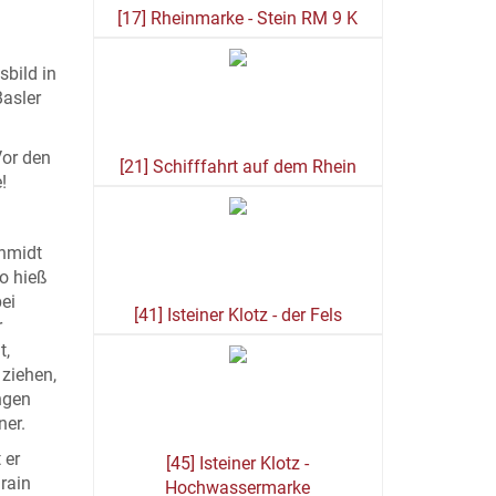
[17] Rheinmarke - Stein RM 9 K
sbild in
Basler
Vor den
[21] Schifffahrt auf dem Rhein
!
chmidt
so hieß
ei
[41] Isteiner Klotz - der Fels
r
t,
 ziehen,
ngen
ner.
 er
[45] Isteiner Klotz -
rain
Hochwassermarke