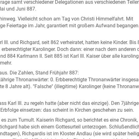
ourage samt verschiedener Delegationen aus verschiedenen Teile
Mai und Juni 887.
inweg. Vielleicht schon am Tag von Christi Himmelfahrt. Mit
ige Feiertage im Jahr, garantiert mit großem Aufwand begangen
 III. und Richgard, seit 862 verheiratet, hatten keine Kinder. Bis
 erberechtigter Karolinger. Doch dann: einer nach dem anderen d
nd 884 Karlmann II. Seit 885 ist Karl III. Kaiser über alle karolin
 mehr.
aus. Die Zahlen, Stand Frühjahr 887:
lljährige Thronanwärter: 0. Erbberechtigte Thronanwärter insgesa
e 8 Jahre alt). "Falsche" (illegitime) Karolinger (keine Thronanw
s Karl III. zu regeln hatte (aber nicht das einzige). Den 7jähri
 Erbfolge einsetzen: das scheint in Kirchen geschehen zu sein.
zum Tumult. Kaiserin Richgard, so berichtet es eine Chronik, 
chgard habe sich einem Gottesurteil unterzogen. Schlußendlich
endtagen), Richgardis ist im Kloster Andlau (sie wird später heili