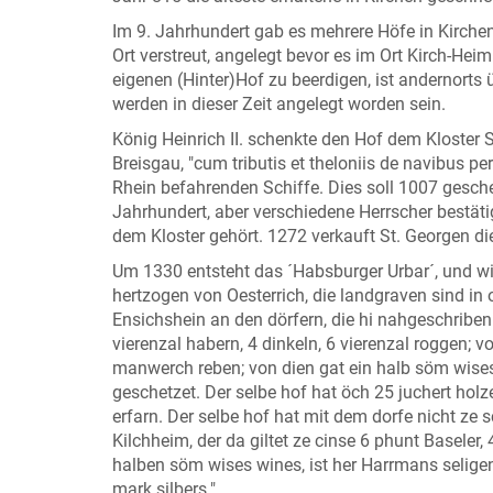
Im 9. Jahrhundert gab es mehrere Höfe in Kirche
Ort verstreut, angelegt bevor es im Ort Kirch-Hei
eigenen (Hinter)Hof zu beerdigen, ist andernorts
werden in dieser Zeit angelegt worden sein.
König Heinrich II. schenkte den Hof dem Kloster 
Breisgau, "cum tributis et theloniis de navibus p
Rhein befahrenden Schiffe. Dies soll 1007 gesch
Jahrhundert, aber verschiedene Herrscher bestäti
dem Kloster gehört. 1272 verkauft St. Georgen die
Um 1330 entsteht das ´Habsburger Urbar´, und wir 
hertzogen von Oesterrich, die landgraven sind in 
Ensichshein an den dörfern, die hi nahgeschriben s
vierenzal habern, 4 dinkeln, 6 vierenzal roggen; v
manwerch reben; von dien gat ein halb söm wises 
geschetzet. Der selbe hof hat öch 25 juchert holze
erfarn. Der selbe hof hat mit dem dorfe nicht ze 
Kilchheim, der da giltet ze cinse 6 phunt Baseler,
halben söm wises wines, ist her Harrmans selig
mark silbers."