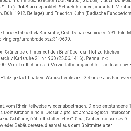
lau: frühmittelalterlicher Topf, Gräber, Graben, Mauer. Dunkelb
b 9. Jh.). Rot-Blau gepunktet: Schachtbrunnen, undatiert. Monta
, Bühl 1912, Beilage) und Friedrich Kuhn (Badische Fundbericht
e Landesbibliothek Karlsruhe, Cod. Donaueschingen 691. Bild-
solving.org/urn:nbn:de:bsz:31-9690.
Grünenberg hinterlegt den Brief über den Hof zu Kirchen.
rchiv Karlsruhe 21 Nr. 963 (25.06.1416). Permalink:
0. Veröffentlichungs- + Vervielfältigungsrechte: Landesarchiv 
" Pfalz gedacht haben. Wahrscheinlicher: Gebäude aus Fachwerk
ürmt, vom Rhein teilweise wieder abgetragen. Die so entstandene 
das Dorf Kirchen hinein. Dieser Zipfel ist archäologisch interessant
che Gebäude, frühmittelalterliche Gräber, Grubenhäuser des 9.
 wieder Gebäudereste, diesmal aus dem Spätmittelalter.