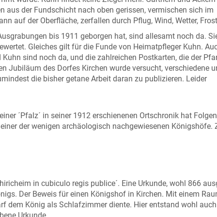
en aus der Fundschicht nach oben gerissen, vermischen sich im
n auf der Oberfläche, zerfallen durch Pflug, Wind, Wetter, Frost
 Ausgrabungen bis 1911 geborgen hat, sind allesamt noch da. Si
wertet. Gleiches gilt für die Funde von Heimatpfleger Kuhn. Au
hn sind noch da, und die zahlreichen Postkarten, die der Pfar
en Jubiläum des Dorfes Kirchen wurde versucht, verschiedene u
indest die bisher getane Arbeit daran zu publizieren. Leider
iner ´Pfalz´ in seiner 1912 erschienenen Ortschronik hat Folgen
als einer der wenigen archäologisch nachgewiesenen Königshöfe. 
hiricheim in cubiculo regis publice´. Eine Urkunde, wohl 866 ausg
önigs. Der Beweis für einen Königshof in Kirchen. Mit einem Rau
rf dem König als Schlafzimmer diente. Hier entstand wohl auch
iebene Urkunde.