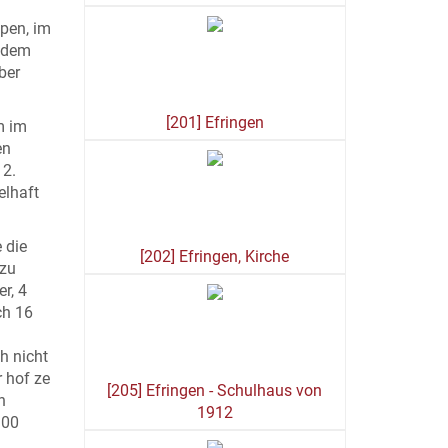
ppen, im
f dem
ber
[201] Efringen
m im
en
12.
elhaft
 die
[202] Efringen, Kirche
 zu
r, 4
ch 16
h nicht
r hof ze
[205] Efringen - Schulhaus von
n
1912
100