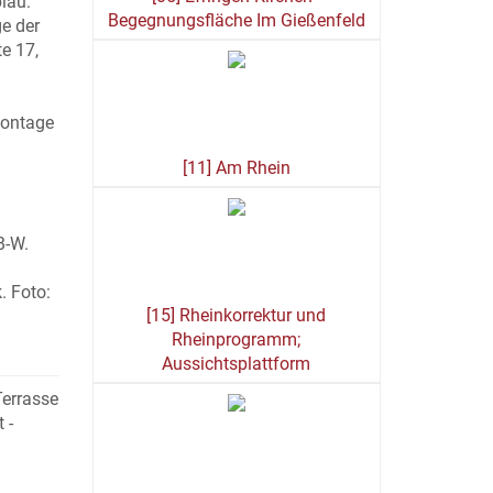
lau:
Begegnungsfläche Im Gießenfeld
ge der
e 17,
Montage
[11] Am Rhein
B-W.
. Foto:
[15] Rheinkorrektur und
Rheinprogramm;
Aussichtsplattform
Terrasse
 -