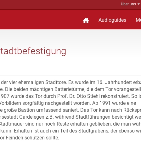
Über uns
Audioguides
M
Stadtbefestigung
e der vier ehemaligen Stadttore. Es wurde im 16. Jahrhundert er
. Die beiden mächtigen Batterietürme, die dem Tor vorangestellt
 wurde das Tor durch Prof. Dr. Otto Stiehl rekonstruiert. So is
 Vorbildern sorgfältig nachgestellt worden. Ab 1991 wurde eine
ie große Bastion umfassend saniert. Das Tor kann nach Rücksp
nsestadt Gardelegen z.B. während Stadtführungen besichtigt we
tadtmauer sind nur noch Reste erhalten geblieben, die man wä
ann. Erhalten ist auch ein Teil des Stadtgrabens, der ebenso w
or Feinden schützen sollte.