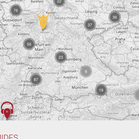
22
76
36
37
56
23
8
87
19
IDES