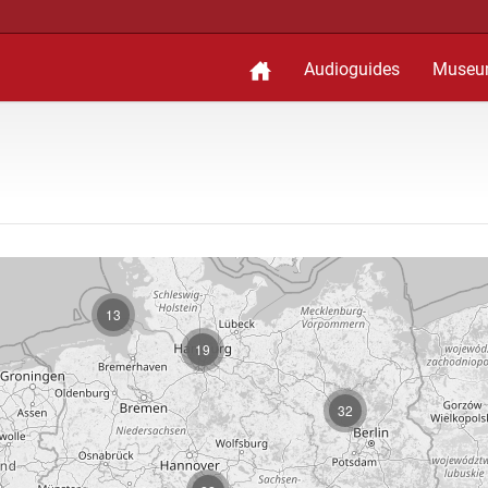
Audioguides
Museu
13
19
32