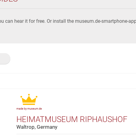
u can hear it for free. Or install the museum.de-smartphone-a
made by museum.de
HEIMATMUSEUM RIPHAUSHOF
Waltrop, Germany