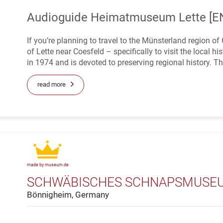
Audioguide Heimatmuseum Lette [E
If you’re planning to travel to the Münsterland region of 
of Lette near Coesfeld – specifically to visit the loc
in 1974 and is devoted to preserving regional history. The
read more
made by museum.de
SCHWÄBISCHES SCHNAPSMUSE
Bönnigheim, Germany