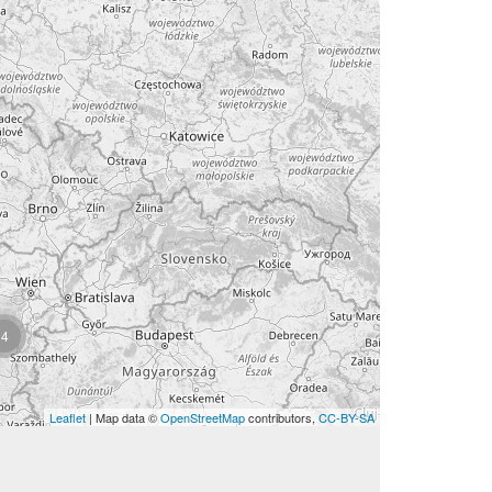
4
Leaflet
| Map data ©
OpenStreetMap
contributors,
CC-BY-SA