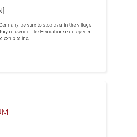
N]
Germany, be sure to stop over in the village
al history museum. The Heimatmuseum opened
 exhibits inc...
UM