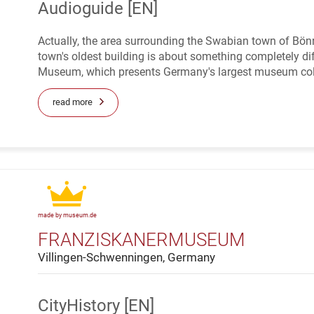
Audioguide [EN]
Actually, the area surrounding the Swabian town of Bön
town's oldest building is about something completely di
Museum, which presents Germany's largest museum collect
read more
made by museum.de
FRANZISKANERMUSEUM
Villingen-Schwenningen, Germany
CityHistory [EN]