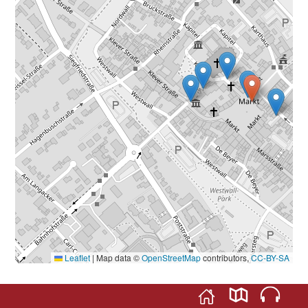
Leaflet
|
Map data ©
OpenStreetMap
contributors,
CC-BY-SA